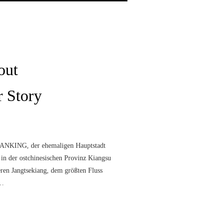
Über uns
Mittagstisch
Speisekarte
Kontakt
out
 Story
ANKING, der ehemaligen Hauptstadt
 in der ostchinesischen Provinz Kiangsu
ren Jangtsekiang, dem größten Fluss
s…