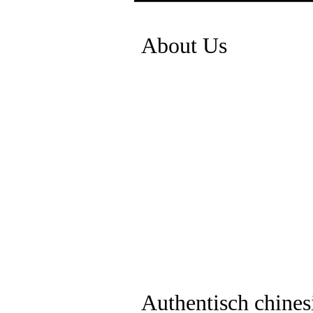
NANKING BREMEN, Hankenstraße 20-22, 28195 Bremen
+49 421 171 825
About Us
Authentisch chines