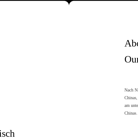
Home
Ab
Our
Nach N
Chinas,
am unte
China
isch