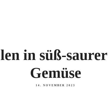
+49 421 171 825
Home
Über uns
Mittagstisc
len in süß-saurer
Gemüse
14. NOVEMBER 2023