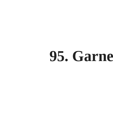
NANKING BREMEN, Hankenstraße 20-22, 28195 Bremen
95. Garne