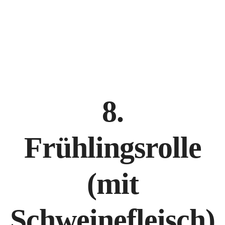
NANKING BREMEN, Hankenstraße 20-22, 28195 Bremen
+49 421 171 825
8.
Frühlingsrolle
(mit
Schweinefleisch)